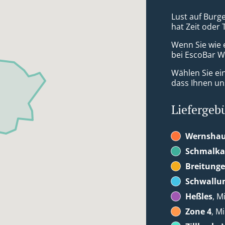
Lust auf Burge
hat Zeit oder 
Wenn Sie wie 
bei EscoBar W
Wählen Sie ei
dass Ihnen uns
Liefergeb
Wernsha
Schmalka
Breitung
Schwallu
Heßles
, M
Zone 4
, M