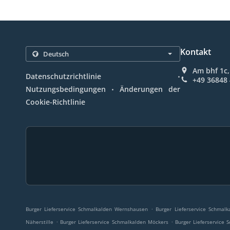
Kontakt
Am bhf 1c
.
Datenschutzrichtlinie
+49 36848
.
Nutzungsbedingungen
Änderungen der
Cookie-Richtlinie
.
Burger Lieferservice Schmalkalden Wernshausen
Burger Lieferservice Schmal
.
.
Näherstille
Burger Lieferservice Schmalkalden Möckers
Burger Lieferservice 