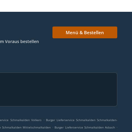
Menü & Bestellen
Im Voraus bestellen
.
service Schmalkalden Volkers
Burger Lieferservice Schmalkalden Schmalkalden-
.
.
ce Schmalkalden Mittelschmalkalden
Burger Lieferservice Schmalkalden Asbach