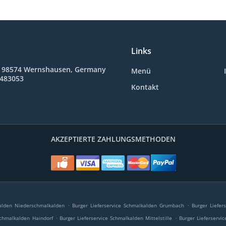
Links
, 98574 Wernshausen, Germany
Menü
 483053
Kontakt
AKZEPTIERTE ZAHLUNGSMETHODEN
.
.
kalden Niederschmalkalden
Burger Lieferservice Schmalkalden Grumbach
Burger Liefer
.
.
Schmalkalden Haindorf
Burger Lieferservice Schmalkalden Mittelstille
Burger Lieferservi